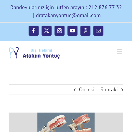
Skip
Randevularınız için lütfen arayın : 212 876 77 32
to
|
dratakanyontuc@gmail.com
content
Facebook
X
Instagram
YouTube
Pinterest
E-
posta
Önceki
Sonraki
Büyük
Resmi