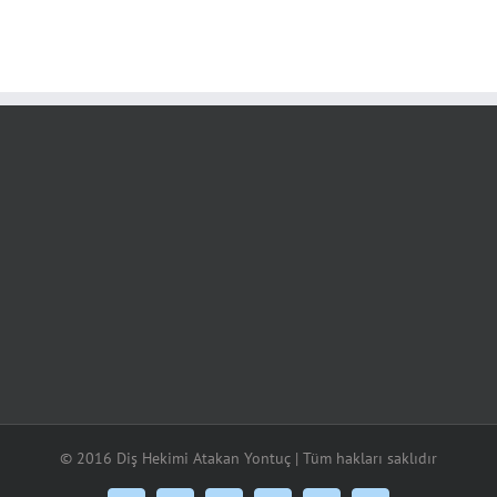
© 2016 Diş Hekimi Atakan Yontuç | Tüm hakları saklıdır