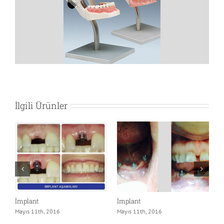
Görüntüle
İlgili Ürünler
İmplant
İmplant
P
Mayıs 11th, 2016
Mayıs 11th, 2016
M