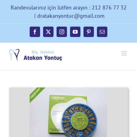
Skip
Randevularınız için lütfen arayın : 212 876 77 32
to
|
dratakanyontuc@gmail.com
content
Facebook
X
Instagram
YouTube
Pinterest
E-
posta