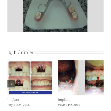
Görüntüle
İlgili Ürünler
İmplant
İmplant
P
Mayıs 11th, 2016
Mayıs 11th, 2016
M