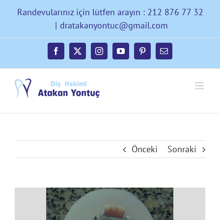
Skip
Randevularınız için lütfen arayın : 212 876 77 32
to
|
dratakanyontuc@gmail.com
content
Facebook
X
Instagram
YouTube
Pinterest
E-
posta
Önceki
Sonraki
Büyük
Resmi