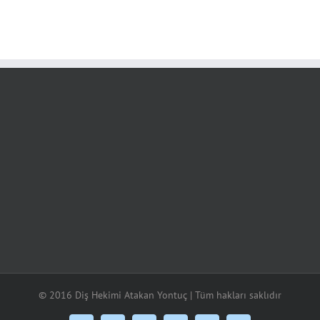
© 2016 Diş Hekimi Atakan Yontuç | Tüm hakları saklıdır