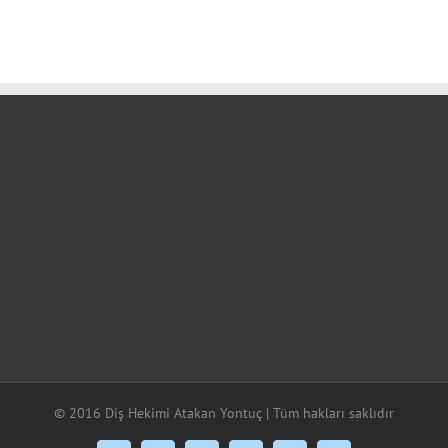
© 2016 Diş Hekimi Atakan Yontuç | Tüm hakları saklıdır