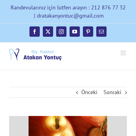
Skip
Randevularınız için lütfen arayın : 212 876 77 32
to
|
dratakanyontuc@gmail.com
content
Facebook
X
Instagram
YouTube
Pinterest
E-
posta
Önceki
Sonraki
Büyük
Resmi