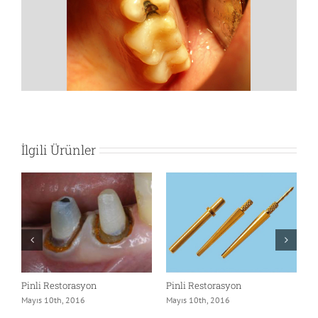
Görüntüle
İlgili Ürünler
Pinli Restorasyon
Pinli Restorasyon
P
Mayıs 10th, 2016
Mayıs 10th, 2016
M