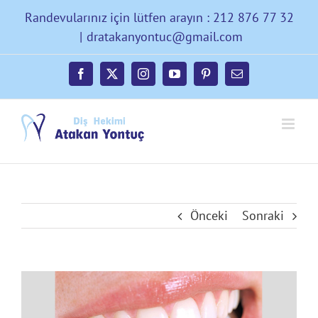
Skip
Randevularınız için lütfen arayın : 212 876 77 32
to
|
dratakanyontuc@gmail.com
content
Facebook
X
Instagram
YouTube
Pinterest
E-
posta
Önceki
Sonraki
Büyük
Resmi