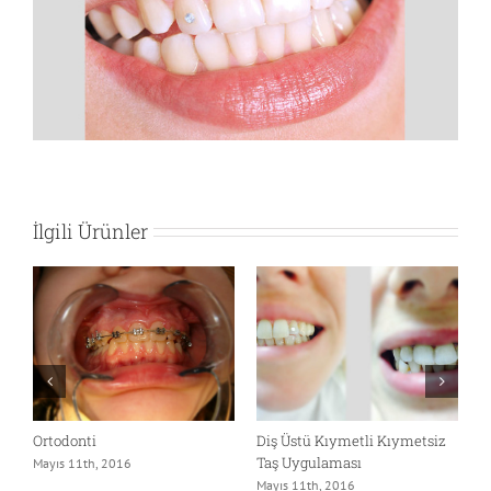
Görüntüle
İlgili Ürünler
Ortodonti
Diş Üstü Kıymetli Kıymetsiz
D
Taş Uygulaması
T
Mayıs 11th, 2016
Mayıs 11th, 2016
M