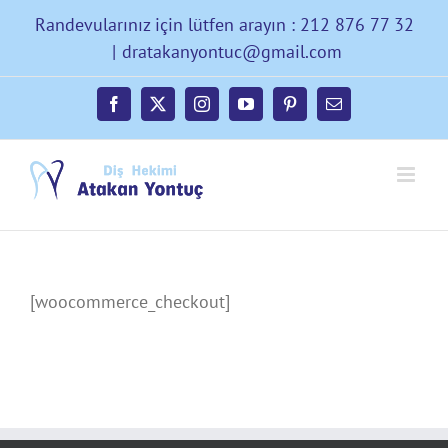
Skip
Randevularınız için lütfen arayın : 212 876 77 32
to
|
dratakanyontuc@gmail.com
content
Facebook
X
Instagram
YouTube
Pinterest
E-
posta
[woocommerce_checkout]