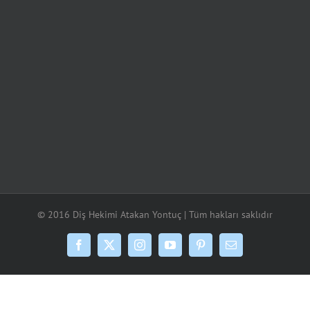
© 2016 Diş Hekimi Atakan Yontuç | Tüm hakları saklıdır
Facebook
X
Instagram
YouTube
Pinterest
E-
posta