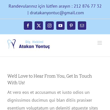
Skip
Randevularınız için lütfen arayın : 212 876 77 32
to
|
dratakanyontuc@gmail.com
content
Facebook
X
Instagram
YouTube
Pinterest
E-
posta
We’d Love to Hear From You, Get In Touch
With Us!
At vero eos et accusamus et iusto odios un
dignissimos ducimus qui blan ditiis prasixer
esentium voluptatum un deleniti atqueste sites